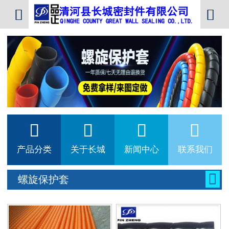






产品分类
关于长城
新闻中心
联系我们

螺旋保护套