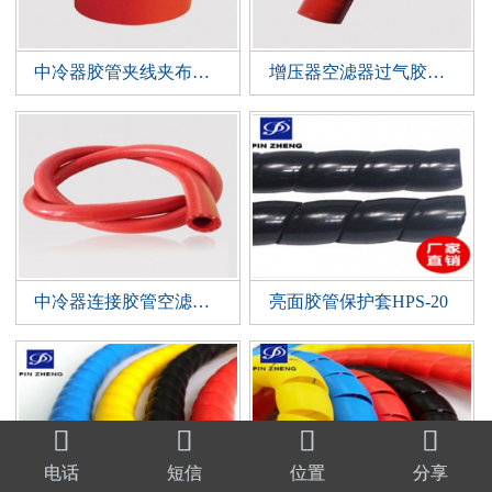
中冷器胶管夹线夹布异型管夹线纯胶直管支持定做
增压器空滤器过气胶管光面夹布硅胶管
中冷器连接胶管空滤器胶管增压器胶管夹线硅胶管直管12*20mm
亮面胶管保护套HPS-20




电话
短信
位置
分享