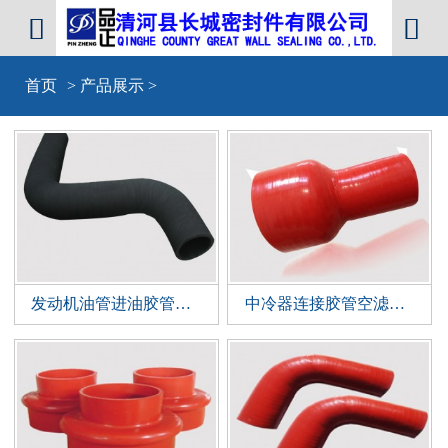


首页
>
产品展示
>
发动机油管进油胶管回油胶管柴油管耐油胶管
中冷器连接胶管空滤器胶管增压器胶管异型硅胶管进气管