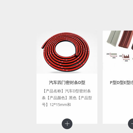
型钢芯密封条
汽车四门密封条D型
P型D型E型
【产品名称】汽车D型密封条
条【产品颜色】黑色【产品型
号】12*15mm和
10*12mm【产品包装】透明
自封袋或纸箱【产品材料】原
包进口三元乙丙...