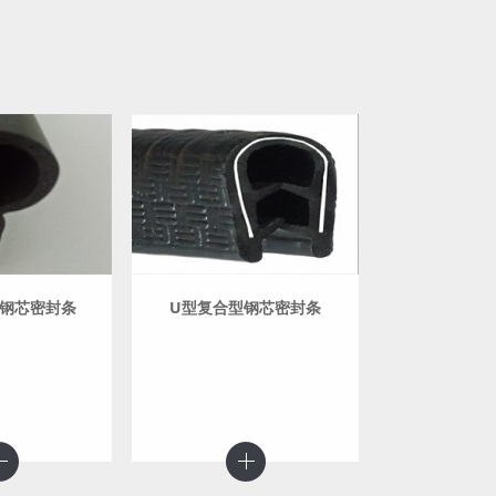
钢芯密封条
U型复合型钢芯密封条
汽车四门
【产品名称】汽
条【产品颜色
号】12*15mm
10*12mm【
自封袋或纸箱
包进口三元乙丙.